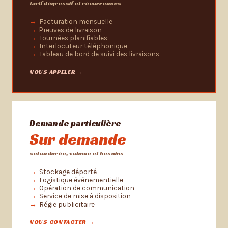
tarif dégressif et récurrences
Facturation mensuelle
Preuves de livraison
Tournées planifiables
Interlocuteur téléphonique
Tableau de bord de suivi des livraisons
NOUS APPELER →
Demande particulière
Sur demande
selon durée, volume et besoins
Stockage déporté
Logistique événementielle
Opération de communication
Service de mise à disposition
Régie publicitaire
NOUS CONTACTER →